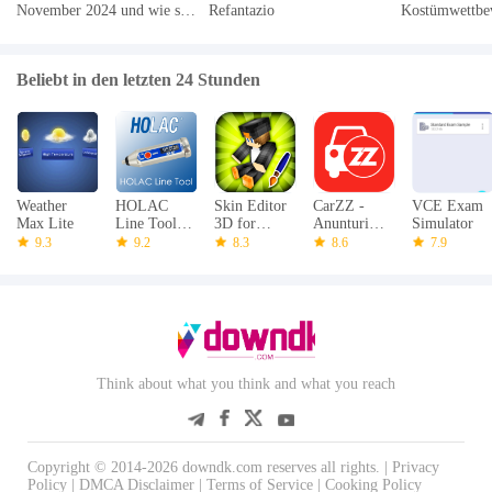
November 2024 und wie sie
Refantazio
Kostümwettbe
einlösen
Roblox Haunt
Beliebt in den letzten 24 Stunden
Weather
HOLAC
Skin Editor
CarZZ -
VCE Exam
Max Lite
Line Tool
3D for
Anunturi
Simulator
App
Minecraft
Auto
9.3
9.2
8.3
8.6
7.9
Think about what you think and what you reach
Copyright © 2014-2026 downdk.com reserves all rights. |
Privacy
Policy
|
DMCA Disclaimer
|
Terms of Service
|
Cooking Policy