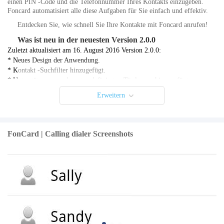
einen PIN -Code und die Telefonnummer Ihres Kontakts einzugeben.
Foncard automatisiert alle diese Aufgaben für Sie einfach und effektiv.
Entdecken Sie, wie schnell Sie Ihre Kontakte mit Foncard anrufen!
Was ist neu in der neuesten Version 2.0.0
Zuletzt aktualisiert am 16. August 2016 Version 2.0.0:
* Neues Design der Anwendung.
* Kontakt -Suchfilter hinzugefügt.
* Unterstützung von benutzerdefinierten Titeln von hinzugefügten
Telefonnummern.
Erweitern
* Sie können jetzt auswählen, wann Sie das Telefon wählen müssen
(siehe Hilfe).
Version 1.2.0:
FonCard | Calling dialer Screenshots
* Neuer Bildschirm "Direct Dial Dial.
Version 1.1.0:
* Behebung von Fehler.
Version 1.0.0:
* Erstveröffentlichung.