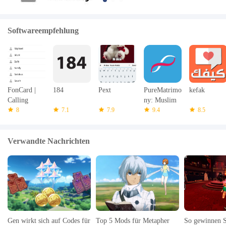
Softwareempfehlung
FonCard |
184
Pext
PureMatrimo
kefak
Calling
ny: Muslim
dialer
8
7.1
7.9
Marriage
9.4
8.5
Verwandte Nachrichten
Gen wirkt sich auf Codes für
Top 5 Mods für Metapher
So gewinnen S